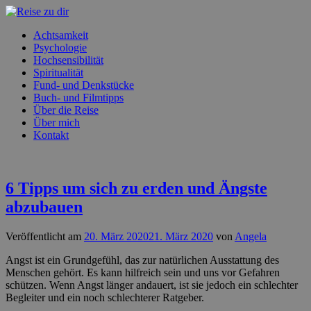
Zum
Inhalt
Wie
Achtsamkeit
springen
Reise
du
Psychologie
dich
Hochsensibilität
zu
selbst,
Spiritualität
deine
Fund- und Denkstücke
dir
Leidenschaften
Buch- und Filmtipps
und
Über die Reise
deinen
Über mich
Seelenweg
Kontakt
findest
6 Tipps um sich zu erden und Ängste
abzubauen
Veröffentlicht am
20. März 2020
21. März 2020
von
Angela
Angst ist ein Grundgefühl, das zur natürlichen Ausstattung des
Menschen gehört. Es kann hilfreich sein und uns vor Gefahren
schützen. Wenn Angst länger andauert, ist sie jedoch ein schlechter
Begleiter und ein noch schlechterer Ratgeber.